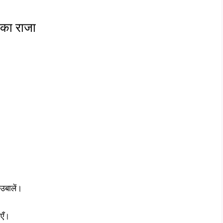
 का राजा
उबालें।
एँ।